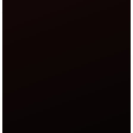
什么是主机检测工具？
主机检测工具可以告诉您哪家公司或服务器当前正在托管某个
网站。输入域名后，工具会将其解析为IP地址， 然后查询公
共数据库以识别托管服务商（ISP）、服务器的物理位置及其
注册的域名服务器。 结果让您清楚地了解一个网站在互联网
上的位置。
如何使用主机检测工具
在上方搜索框中输入域名
。可以加或不加
，工具
https://
1
均可处理。
点击搜索按钮。
查询即时执行，无需账户。
2
查看结果。
您将看到托管服务商、服务器IP、城市、国
3
家、域名服务器，以及显示服务器物理位置的地图。