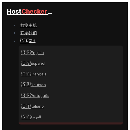
Host
Checker
检测主机
联系我们
🇨🇳
ZH
🇬🇧
English
🇪🇸
Español
🇫🇷
Français
🇩🇪
Deutsch
🇧🇷
Português
🇮🇹
Italiano
🇸🇦
العربية
🇨🇳
中文