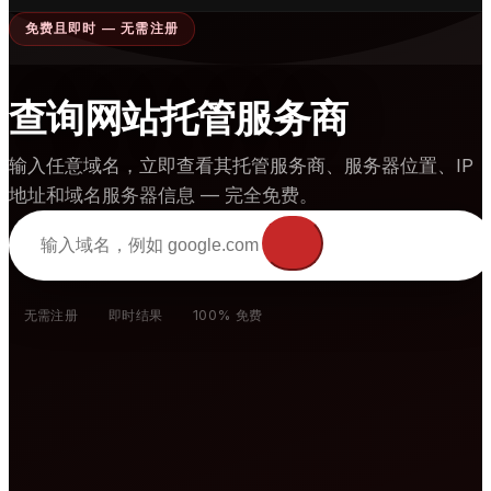
免费且即时 — 无需注册
🇯🇵
日本語
🇷🇺
Русский
查询网站托管服务商
🇮🇳
हिंदी
🇳🇱
Nederlands
输入任意域名，立即查看其托管服务商、服务器位置、IP
🇹🇷
地址和域名服务器信息 — 完全免费。
Türkçe
Enter domain to
🇰🇷
한국어
check
🇵🇱
Polski
无需注册
即时结果
100% 免费