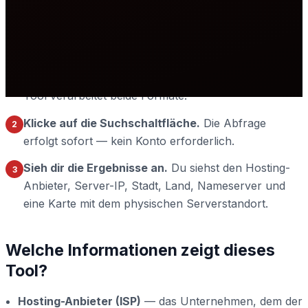
Anleitung zur Nutzung des Hosting-
Checkers
Gib den Domainnamen
in das Suchfeld oben ein. Du
1
kannst ihn mit oder ohne
eingeben — das
https://
Tool verarbeitet beide Formate.
Klicke auf die Suchschaltfläche.
Die Abfrage
2
erfolgt sofort — kein Konto erforderlich.
Sieh dir die Ergebnisse an.
Du siehst den Hosting-
3
Anbieter, Server-IP, Stadt, Land, Nameserver und
eine Karte mit dem physischen Serverstandort.
Welche Informationen zeigt dieses
Tool?
Hosting-Anbieter (ISP)
— das Unternehmen, dem der