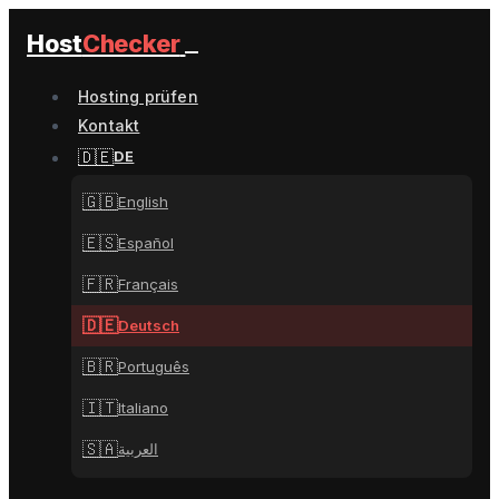
Host
Checker
Hosting prüfen
Kontakt
🇩🇪
DE
🇬🇧
English
🇪🇸
Español
🇫🇷
Français
🇩🇪
Deutsch
🇧🇷
Português
🇮🇹
Italiano
🇸🇦
العربية
🇨🇳
中文