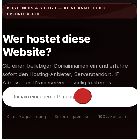
KOSTENLOS & SOFORT — KEINE ANMELDUNG
🇯🇵
日本語
ERFORDERLICH
🇷🇺
Русский
🇮🇳
हिंदी
Wer hostet diese
🇳🇱
Nederlands
Website?
🇹🇷
Türkçe
Gib einen beliebigen Domainnamen ein und erfahre
🇰🇷
한국어
sofort den Hosting-Anbieter, Serverstandort, IP-
🇵🇱
Polski
Adresse und Nameserver — völlig kostenlos.
Enter domain to
check
Keine Registrierung
Sofortergebnisse
100% kostenlos