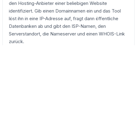
den Hosting-Anbieter einer beliebigen Website
identifiziert. Gib einen Domainnamen ein und das Tool
löst ihn in eine IP-Adresse auf, fragt dann öffentliche
Datenbanken ab und gibt den ISP-Namen, den
Serverstandort, die Nameserver und einen WHOIS-Link
zurück.
Wie finde ich heraus, wer eine Website hostet?
Gib den Domainnamen in das Suchfeld oben auf dieser
Seite ein und klicke auf die Schaltfläche. Das Tool zeigt
innerhalb von Sekunden den Hosting-Anbieter, die
Server-IP-Adresse, Land, Stadt und Nameserver an. Kein
Konto oder keine Zahlung erforderlich.
Ist der Hosting-Checker kostenlos?