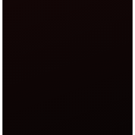
Was ist ein Hosting-Checker?
Ein Hosting-Checker ist ein Tool, das dir mitteilt, welches
Unternehmen oder welcher Server eine Website aktuell
hostet. Wenn du einen Domainnamen eingibst, löst das
Tool ihn in eine IP-Adresse auf und fragt dann
öffentliche Datenbanken ab, um den Hosting-Anbieter
(ISP), den physischen Serverstandort und die
registrierten Nameserver zu ermitteln. Das Ergebnis
zeigt dir klar, wo eine Website im Internet gehostet wird.