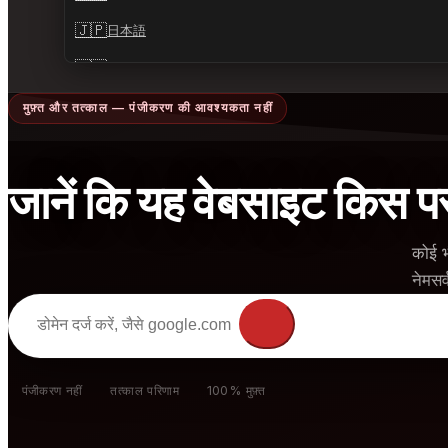
🇯🇵
日本語
🇷🇺
Русский
🇮🇳
हिंदी
मुफ़्त और तत्काल — पंजीकरण की आवश्यकता नहीं
🇳🇱
Nederlands
🇹🇷
Türkçe
जानें कि यह वेबसाइट किस पर 
🇰🇷
한국어
🇵🇱
कोई भ
Polski
नेमसर
Enter domain to ch
पंजीकरण नहीं
तत्काल परिणाम
100% मुफ़्त