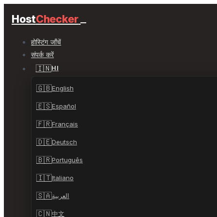
Host
Checker
होस्टिंग जाँचें
संपर्क करें
🇮🇳
HI
🇬🇧
English
🇪🇸
Español
🇫🇷
Français
🇩🇪
Deutsch
🇧🇷
Português
🇮🇹
Italiano
🇸🇦
العربية
🇨🇳
中文