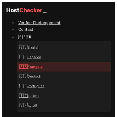
Host
Checker
Vérifier l'hébergement
Contact
🇫🇷
FR
🇬🇧
English
🇪🇸
Español
🇫🇷
Français
🇩🇪
Deutsch
🇧🇷
Português
🇮🇹
Italiano
🇸🇦
العربية
🇨🇳
中文