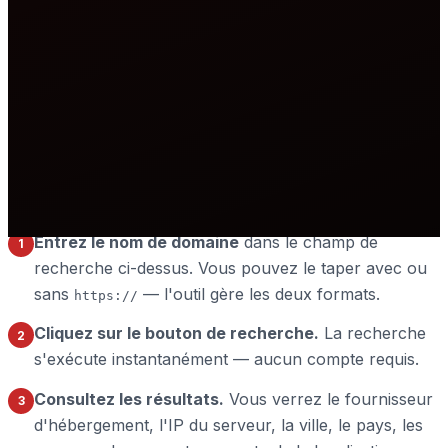
le fournisseur d'hébergement (FAI), la localisation
physique du serveur et ses serveurs de noms
enregistrés. Le résultat vous donne une image claire de
l'endroit où vit un site web sur internet.
Comment utiliser l'outil de vérification
d'hébergement
Entrez le nom de domaine
dans le champ de
1
recherche ci-dessus. Vous pouvez le taper avec ou
sans
— l'outil gère les deux formats.
https://
Cliquez sur le bouton de recherche.
La recherche
2
s'exécute instantanément — aucun compte requis.
Consultez les résultats.
Vous verrez le fournisseur
3
d'hébergement, l'IP du serveur, la ville, le pays, les