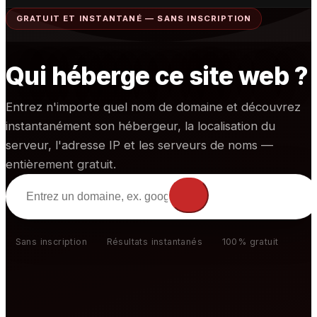
GRATUIT ET INSTANTANÉ — SANS INSCRIPTION
🇯🇵
日本語
🇷🇺
Русский
Qui héberge ce site web ?
🇮🇳
हिंदी
🇳🇱
Nederlands
Entrez n'importe quel nom de domaine et découvrez
🇹🇷
instantanément son hébergeur, la localisation du
Türkçe
serveur, l'adresse IP et les serveurs de noms —
🇰🇷
한국어
entièrement gratuit.
🇵🇱
Polski
Enter domain to
check
Sans inscription
Résultats instantanés
100% gratuit