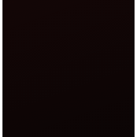
Qu'est-ce qu'un vérificateur
d'hébergement ?
Un vérificateur d'hébergement est un outil qui vous
indique quelle entreprise ou quel serveur héberge
actuellement un site web. Lorsque vous entrez un nom
de domaine, l'outil le résout en adresse IP, puis
interroge des bases de données publiques pour identifier